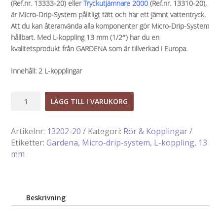
(Ref.nr. 13333-20) eller
Tryckutjämnare 2000
(Ref.nr. 13310-20),
är Micro-Drip-System pålitligt tätt och har ett jämnt vattentryck.
Att du kan återanvända alla komponenter gör Micro-Drip-System
hållbart. Med L-koppling 13 mm (1/2″) har du en
kvalitetsprodukt från GARDENA som är tillverkad i Europa.
Innehåll: 2 L-kopplingar
L-
LÄGG TILL I VARUKORG
koppling
13
Artikelnr:
13202-20
Kategori:
Rör & Kopplingar
mm
Etiketter:
Gardena
,
Micro-drip-system
,
L-koppling
,
13
(1/2")
mm
mängd
Beskrivning