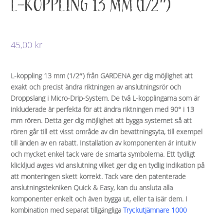
L-KOPPLING 13 MM (1/2″)
45,00
kr
L-koppling 13 mm (1/2″) från GARDENA ger dig möjlighet att
exakt och precist ändra riktningen av anslutningsrör och
Droppslang i Micro-Drip-System. De två L-kopplingarna som är
inkluderade är perfekta för att ändra riktningen med 90° i 13
mm rören. Detta ger dig möjlighet att bygga systemet så att
rören går till ett visst område av din bevattningsyta, till exempel
till änden av en rabatt. Installation av komponenten är intuitiv
och mycket enkel tack vare de smarta symbolerna. Ett tydligt
klickljud avges vid anslutning vilket ger dig en tydlig indikation på
att monteringen skett korrekt. Tack vare den patenterade
anslutningstekniken Quick & Easy, kan du ansluta alla
komponenter enkelt och även bygga ut, eller ta isär dem. I
kombination med separat tillgängliga
Tryckutjämnare 1000