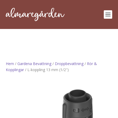
Hem
/
Gardena Bevattning
/
Droppbevattning
/
Rör &
Kopplingar
/ L-koppling 13 mm (1/2″)