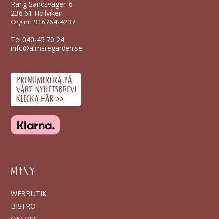
Räng Sandsvägen 6
236 61 Höllviken
Org.nr: 916764-4237
Tel
040-45 70 24
info@almaregarden.se
MENY
WEBBUTIK
BISTRO
OM OSS