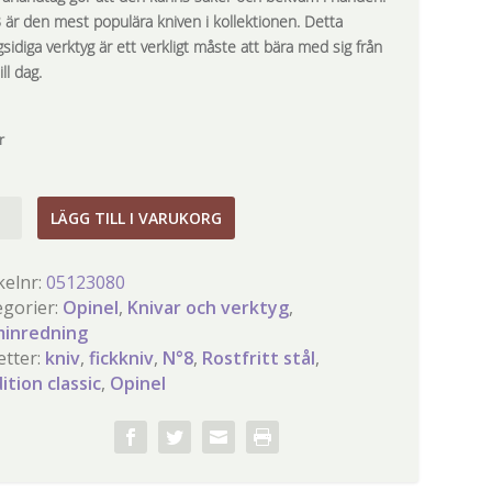
 är den mest populära kniven i kollektionen. Detta
idiga verktyg är ett verkligt måste att bära med sig från
ill dag.
r
LÄGG TILL I VARUKORG
niv
kelnr:
05123080
ritt
egorier:
Opinel
,
Knivar och verktyg
,
inredning
ition
etter:
kniv
,
fickkniv
,
N°8
,
Rostfritt stål
,
ic
ition classic
,
Opinel
gd