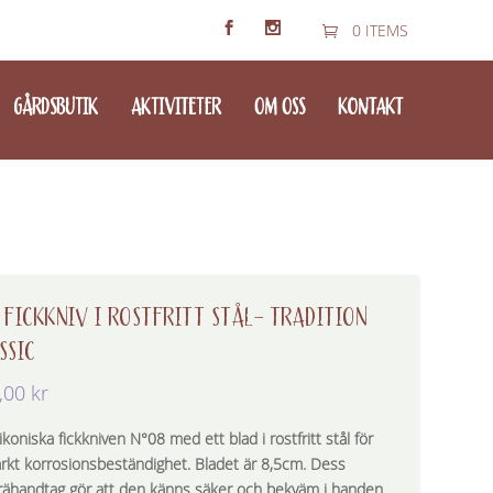
0 ITEMS
GÅRDSBUTIK
AKTIVITETER
OM OSS
KONTAKT
 FICKKNIV I ROSTFRITT STÅL- TRADITION
SSIC
,00
kr
koniska fickkniven N°08 med ett blad i rostfritt stål för
rkt korrosionsbeständighet. Bladet är 8,5cm. Dess
rähandtag gör att den känns säker och bekväm i handen.