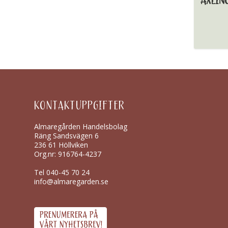
AXLIN
KONTAKTUPPGIFTER
Almaregården Handelsbolag
Räng Sandsvägen 6
236 61 Höllviken
Org.nr: 916764-4237
Tel
040-45 70 24
info@almaregarden.se