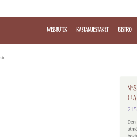
WEBBUTIK
KASTANJESTAKET
BISTRO
ssic
N°8
CLA
215
Den i
utmä
bokt