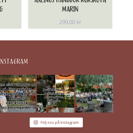
ETT
AXLINGS HANDDUK KÖKSRUTA
G
MARIN
299,00
kr
INSTAGRAM
Följ oss på Instagram