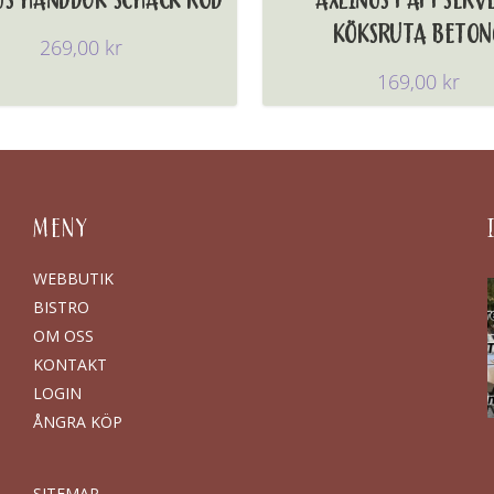
GS HANDDUK SCHACK RÖD
AXLINGS PAPPSERV
KÖKSRUTA BETON
269,00
kr
169,00
kr
MENY
WEBBUTIK
BISTRO
OM OSS
KONTAKT
LOGIN
ÅNGRA KÖP
SITEMAP